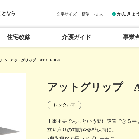
ことなら
拡大
かんきょ
文字サイズ
標準
住宅改修
介護ガイド
事業
り
アットグリップ AT-C-E1050
アットグリップ AT-
レンタル可
工事不要であっという間に設置できる手
立ち座りの補助や姿勢保持に。
3段階段など長いアプローチに。