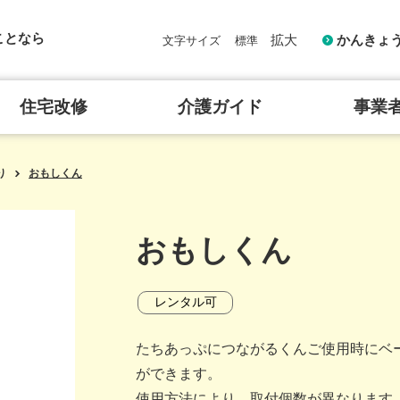
ことなら
拡大
かんきょ
文字サイズ
標準
住宅改修
介護ガイド
事業
り
おもしくん
おもしくん
レンタル可
たちあっぷにつながるくんご使用時にベ
ができます。
使用方法により、取付個数が異なります