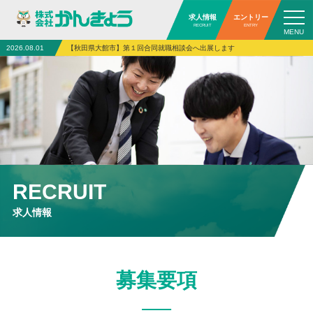
求人情報
エントリー
RECRUIT
ENTRY
2026.08.01
【秋田県大館市】第１回合同就職相談会へ出展します
RECRUIT
求人情報
募集要項