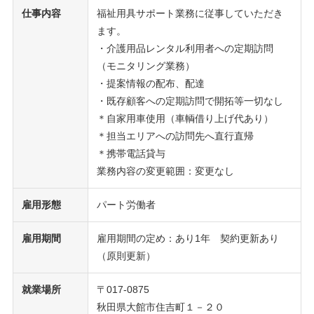
仕事内容
福祉用具サポート業務に従事していただき
ます。
・介護用品レンタル利用者への定期訪問
（モニタリング業務）
・提案情報の配布、配達
・既存顧客への定期訪問で開拓等一切なし
＊自家用車使用（車輌借り上げ代あり）
＊担当エリアへの訪問先へ直行直帰
＊携帯電話貸与
業務内容の変更範囲：変更なし
雇用形態
パート労働者
雇用期間
雇用期間の定め：あり1年 契約更新あり
（原則更新）
就業場所
〒017-0875
秋田県大館市住吉町１－２０