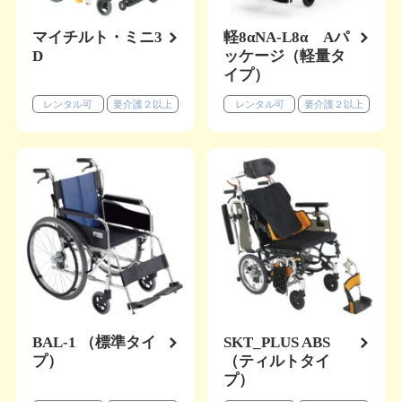
マイチルト・ミニ3
軽8αNA-L8α Aパ
D
ッケージ（軽量タ
イプ）
レンタル可
要介護２以上
レンタル可
要介護２以上
BAL-1 （標準タイ
SKT_PLUS ABS
プ）
（ティルトタイ
プ）