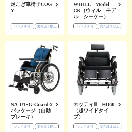
足こぎ車椅子COG
WHILL Model
Y
CK（ウィル モデ
ル シーケー）
レンタル可
要介護２以上
レンタル可
要介護２以上
NA-U1+G-Guard-2
ネッティⅢ HD60
パッケージ（自動
（超ワイドタイ
ブレーキ）
プ）
レンタル可
要介護２以上
レンタル可
要介護２以上