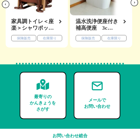
Nex
viou
t
Pre
家具調トイレ＜座
温水洗浄便座付き
楽＞シャワポッ…
補高便座 3c…
保険販売
在庫限り
保険販売
在庫限り
最寄りの
メールで
かんきょうを
お問い合わせ
さがす
お問い合わせ総合