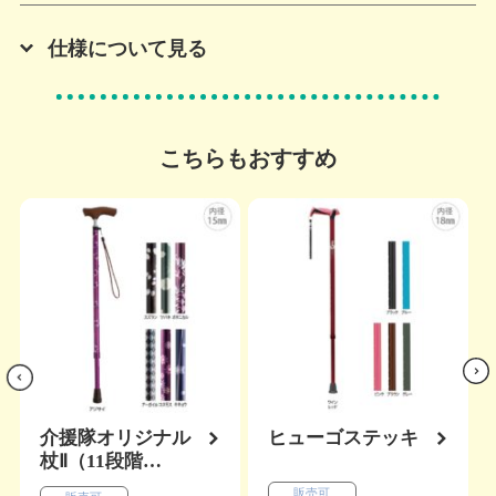
仕様について見る
こちらもおすすめ
s
Nex
viou
t
Pre
介援隊オリジナル
ヒューゴステッキ
杖Ⅱ（11段階…
販売可