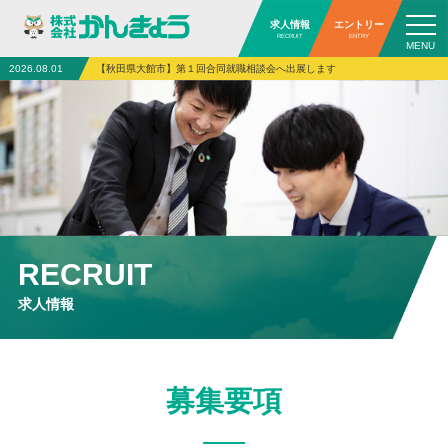
求人情報
エントリー
RECRUIT
ENTRY
2026.08.01
【秋田県大館市】第１回合同就職相談会へ出展します
RECRUIT
求人情報
募集要項