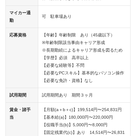
マイカー通
可 駐車場あり
勤
応募資格
【年齢】年齢制限 あり（45歳以下）
※年齢制限該当事由キャリア形成
※長期勤続によるキャリア形成を図るため
【学歴】必須 高卒以上
【必要な経験等】不問
【必要なPCスキル】基本的なパソコン操作
【必要な免許・資格】なし
試用期間
試用期間あり 期間３ヶ月
賃金・諸手
【月額(a＋b＋c)】199,514円〜254,831円
当
【基本給(a)】180,000円〜220,000円
【役職手当(b)】5,000円〜8,000円
【固定残業代(c)】あり 14,514円〜26,831