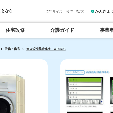
ことなら
拡大
かんきょ
文字サイズ
標準
住宅改修
介護ガイド
事業
設備・備品
ガス式洗濯乾燥機 WD252G